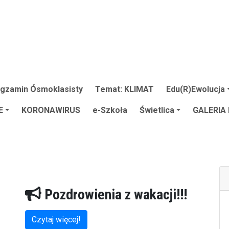
gzamin Ósmoklasisty
Temat: KLIMAT
Edu(R)Ewolucja
E
KORONAWIRUS
e-Szkoła
Świetlica
GALERIA
Pozdrowienia z wakacji!!!
Czytaj więcej!