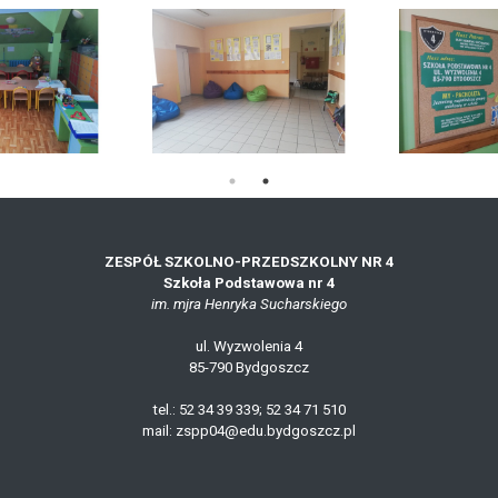
ZESPÓŁ SZKOLNO-PRZEDSZKOLNY NR 4
Szkoła Podstawowa nr 4
im. mjra Henryka Sucharskiego
ul. Wyzwolenia 4
85-790 Bydgoszcz
tel.: 52 34 39 339; 52 34 71 510
mail: zspp04@edu.bydgoszcz.pl